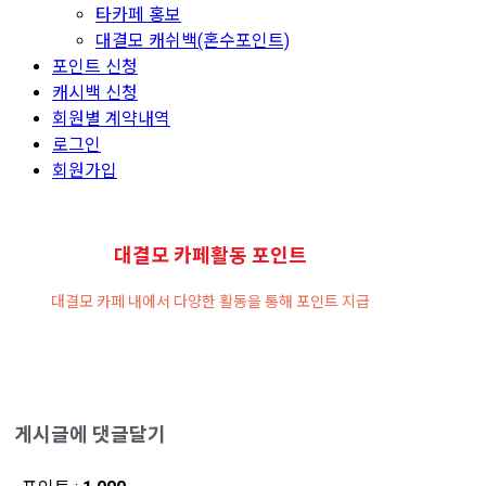
타카페 홍보
대결모 캐쉬백(혼수포인트)
포인트 신청
캐시백 신청
회원별 계약내역
로그인
회원가입
대결모 카페활동 포인트
대결모 카페 내에서 다양한 활동을 통해 포인트 지급
게시글에 댓글달기