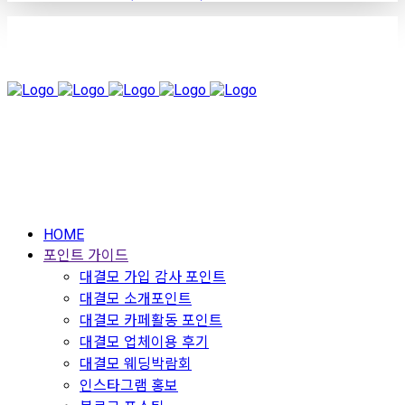
HOME
포인트 가이드
대결모 가입 감사 포인트
대결모 소개포인트
대결모 카페활동 포인트
대결모 업체이용 후기
대결모 웨딩박람회
인스타그램 홍보