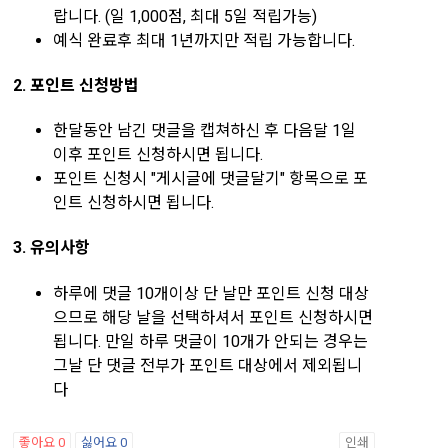
랍니다. (일 1,000점, 최대 5일 적립가능)
예식 완료후 최대 1년까지만 적립 가능합니다.
2. 포인트 신청방법
한달동안 남긴 댓글을 캡쳐하신 후 다음달 1일
이후 포인트 신청하시면 됩니다.
포인트 신청시 "게시글에 댓글달기" 항목으로 포
인트 신청하시면 됩니다.
3. 유의사항
하루에 댓글 10개이상 단 날만 포인트 신청 대상
으므로 해당 날을 선택하셔서 포인트 신청하시면
됩니다. 만일 하루 댓글이 10개가 안되는 경우는
그날 단 댓글 전부가 포인트 대상에서 제외됩니
다
좋아요
0
싫어요
0
인쇄