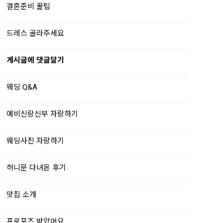
결혼준비 꿀팁
드레스 골라주세요
게시글에 댓글달기
웨딩 Q&A
예비신랑신부 자랑하기
웨딩사진 자랑하기
허니문 다녀온 후기
맛집 소개
프로포즈 받았어요