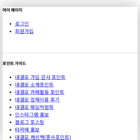
마이 페이지
로그인
회원가입
포인트 가이드
대결모 가입 감사 포인트
대결모 소개포인트
대결모 카페활동 포인트
대결모 업체이용 후기
대결모 웨딩박람회
인스타그램 홍보
블로그 포스팅
타카페 홍보
대결모 캐쉬백(혼수포인트)