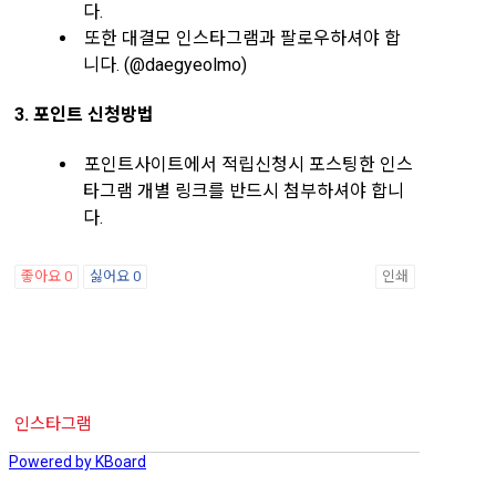
다.
또한 대결모 인스타그램과 팔로우하셔야 합
니다. (@daegyeolmo)
3. 포인트 신청방법
포인트사이트에서 적립신청시 포스팅한 인스
타그램 개별 링크를 반드시 첨부하셔야 합니
다.
좋아요
0
싫어요
0
인쇄
인스타그램
Powered by KBoard