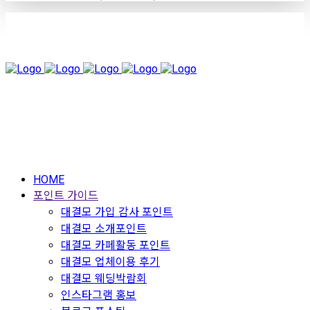
HOME
포인트 가이드
대결모 가입 감사 포인트
대결모 소개포인트
대결모 카페활동 포인트
대결모 업체이용 후기
대결모 웨딩박람회
인스타그램 홍보