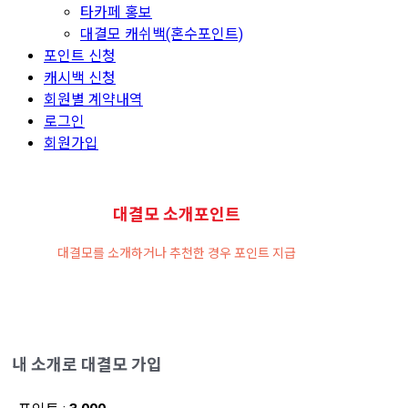
타카페 홍보
대결모 캐쉬백(혼수포인트)
포인트 신청
캐시백 신청
회원별 계약내역
로그인
회원가입
대결모 소개포인트
대결모를 소개하거나 추천한 경우 포인트 지급
내 소개로 대결모 가입