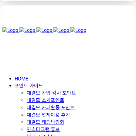
HOME
포인트 가이드
대결모 가입 감사 포인트
대결모 소개포인트
대결모 카페활동 포인트
대결모 업체이용 후기
대결모 웨딩박람회
인스타그램 홍보