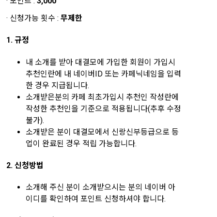
· 포인트 :
3,000
· 신청가능 횟수 :
무제한
1. 규정
내 소개를 받아 대결모에 가입한 회원이 가입시
추천인란에 내 네이버ID 또는 카페닉네임을 입력
한 경우 지급됩니다.
소개받은분의 카페 최초가입시 추천인 작성란에
작성한 추천인을 기준으로 적용됩니다(추후 수정
불가).
소개받은 분이 대결모에서 신랑신부등급으로 등
업이 완료된 경우 적립 가능합니다.
2. 신청방법
소개해 주신 분이 소개받으시는 분의 네이버 아
이디를 확인하여 포인트 신청하셔야 합니다.